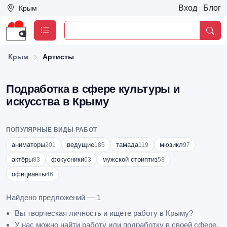
Вход
Блог
Крым
Крым
Артисты
Подработка в сфере культуры и
искусства в Крыму
ПОПУЛЯРНЫЕ ВИДЫ РАБОТ
аниматоры
ведущие
тамада
мюзикл
201
185
119
97
актёры
фокусники
мужской стриптиз
83
63
58
официанты
46
Найдено предложений — 1
Вы творческая личность и ищете работу в Крыму?
У нас можно найти работу или подработку в своей сфере,