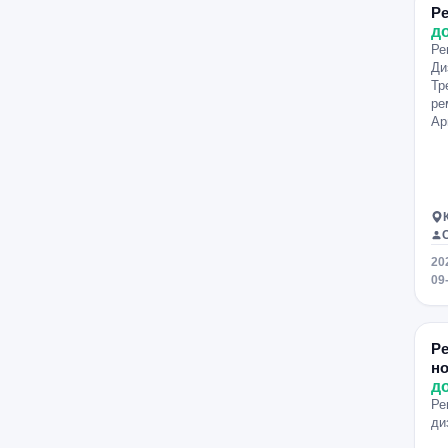
Ре
д
Ре
Ди
Тр
ре
Ар
20
09
Ре
н
д
Ре
ди