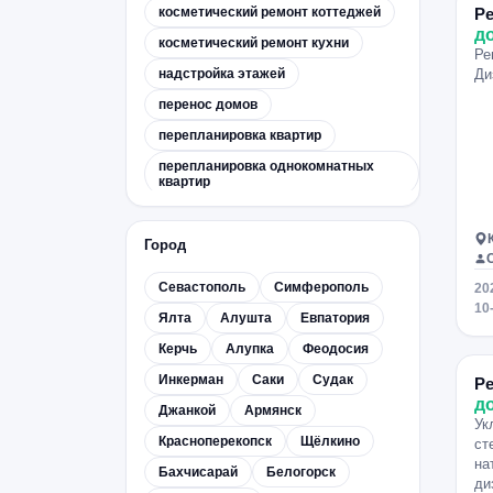
косметический ремонт коттеджей
Ре
д
косметический ремонт кухни
Ре
надстройка этажей
Ди
перенос домов
перепланировка квартир
перепланировка однокомнатных
квартир
перепланировка четырёхкомнатных
квартир
Город
подъём домов
Севастополь
Симферополь
20
присоединение лоджии
10
Ялта
Алушта
Евпатория
реконструкция зданий
Керчь
Алупка
Феодосия
ремонт в новостройке
Инкерман
Саки
Судак
ремонт входных групп
Ре
д
Джанкой
Армянск
ремонт гаражей
ремонт гостиниц
Ук
Красноперекопск
Щёлкино
ремонт квартир
ст
на
Бахчисарай
Белогорск
ремонт квартиры-студии
ди