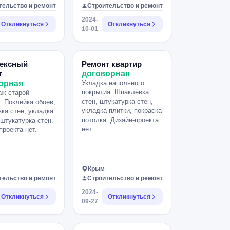
установить. Работать по
тельство и ремонт
Строительство и ремонт
договору и по смете.
2024-
Сроки могут быть
Откликнуться
Откликнуться
10-01
увеличены. В план
внесём поправку: кухня и
диван в зале поменяются
местами.
ексный
Ремонт квартир
т
договорная
орная
Укладка напольного
покрытия. Шпаклёвка
аж старой
стен, штукатурка стен,
. Поклейка обоев,
укладка плитки, покраска
ка стен, укладка
потолка. Дизайн-проекта
 штукатурка стен.
нет.
проекта нет.
Крым
тельство и ремонт
Строительство и ремонт
2024-
Откликнуться
Откликнуться
09-27