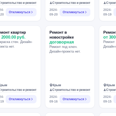
ренос труб радиаторов
обоев.
Строительство и ремонт
Строительство и ремонт
Строи
пола на стену.
24-
2024-
2024-
сталяция с коробом.
Откликнуться
Откликнуться
-20
09-20
09-19
шевой угол из плитки и
еклянных дверей.
розапил углов плитки.
ркальное пано.
монт квартир
Ремонт в
Ремон
йлер.
 2000.00 руб.
новостройке
от 300
ектрополотенчико.
краска стен. Дизайн-
договорная
Ремонт 
ндиционер. Сроки
оекта нет.
Дизайн-
Ремонт под ключ.
бот можно обсудить.
Дизайн-проекта нет.
Крым
Крым
Крым
Строительство и ремонт
Строительство и ремонт
Строи
24-
2024-
2024-
Откликнуться
Откликнуться
-19
09-16
09-15