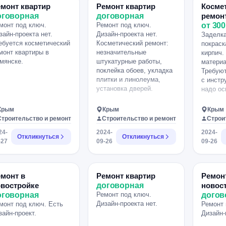
монт квартир
Ремонт квартир
Косме
оговорная
договорная
ремон
монт под ключ.
Ремонт под ключ.
от 300
зайн-проекта нет.
Дизайн-проекта нет.
Заделка
ебуется косметический
Косметический ремонт:
покраск
монт квартиры в
незначительные
кирпич.
мянске.
штукатурные работы,
материа
поклейка обоев, укладка
Требую
плитки и линолеума,
с инстр
установка дверей.
надо ос
Крым
Крым
Крым
Строительство и ремонт
Строительство и ремонт
Строи
24-
2024-
2024-
Откликнуться
Откликнуться
-27
09-26
09-26
монт в
Ремонт квартир
Ремон
овостройке
договорная
новос
оговорная
Ремонт под ключ.
догов
Дизайн-проекта нет.
монт под ключ. Есть
Ремонт 
зайн-проект.
Дизайн-