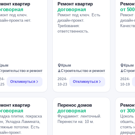
умение планировать свои
монт квартир
Ремонт квартир
Ремон
дела, знание русского
оговорная
договорная
от 500
языка.­­­­­ 3. Наличие
монт под ключ.
Ремонт под ключ. Есть
Ремонт 
автомобиля. 4. Знание
зайн-проекта нет.
дизайн-проект.
дизайн-
строительных
Требования:
Качеств
материалов и их
ответственность.
применение.­­­ 5. Наличие
телефона с хорошей
камерой,
"мессенджерами",
интернетом. 6. Знание и
понимание тех. проектов
Крым
Крым
Крым
(дизайн-проектов).
Строительство и ремонт
Строительство и ремонт
Строи
Задачи: 1.
Взаимодействие
24-
2024-
2024-
Откликнуться
Откликнуться
(диалоги, консультации) с
-25
10-23
10-19
людьми: мастера,
клиенты, дизайнер,
поставщики, руководство
команды "РиО” и др.
монт квартир
Перенос домов
Ремон
контрагенты. Личные
оговорная
договорная
от 300
встречи, звонки,
ладка плитки, покраска
Фундамент: ленточный.
Цоколь 
переписка в
ен, Укладка Ламината,
Перенести на: 10 м.
обшить,
"мессенджерах". 2.
тяжные потолки. Есть
стоять 
Регулярное посещение
зайн-проект.
дверцах