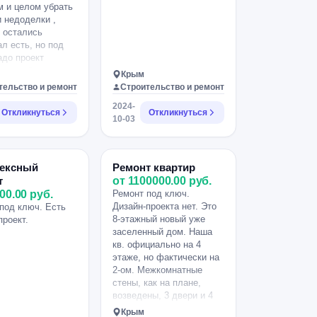
 и целом убрать
и недоделки ,
 остались
л есть, но под
адо проект
ь , чтобы отвезти
Крым
ил и кромку. Есть
тельство и ремонт
Строительство и ремонт
проект.
2024-
Откликнуться
Откликнуться
10-03
ексный
Ремонт квартир
т
от 1100000.00 руб.
00.00 руб.
Ремонт под ключ.
Дизайн-проекта нет. Это
под ключ. Есть
8-этажный новый уже
проект.
заселенный дом. Наша
кв. официально на 4
этаже, но фактически на
2-ом. Межкомнатные
стены, как на плане,
возведены, 3 двери и 4
подоконника надо
Крым