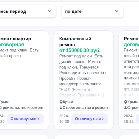
монт квартир
Комплексный
Ремон
оговорная
ремонт
догов
монт под ключ. Есть
от 150000.00 руб.
Ремонт 
зайн-проект.
дизайн-
Ремонт под ключ. Есть
ответст
дизайн-проект. Ремонт
для рем
под ключ. Требуется
монтаж
Руководитель проектов /
плитки 
Прораб / Проект-
комплек
менеджер в компанию
птг. Ко
"РиО" (Ремонт и
для свя
Отделка) Требования: 1.
скрыт].
Опыт работы в сфере
Крым
Крым
Крым
комплексного ремонта
Строительство и ремонт
Строительство и ремонт
Строи
квартир. Знание
24-
2024-
2024-
процессов и этапов
Откликнуться
Откликнуться
-30
10-28
10-25
работ. 2.
Коммуникабельность,
стрессоустойчивость,