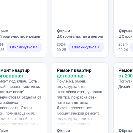
Крым
Крым
Крым
Строительство и ремонт
Строительство и ремонт
Строи
24-
2024-
2024-
Откликнуться
Откликнуться
-25
09-25
09-24
монт квартир
Ремонт квартир
Ремон
оговорная
договорная
от 200
монт под ключ. Есть
Поклейка обоев,
Погрузк
зайн-проект. Комплекс
штукатурка стен,
Дизайн-
олотые пески".
шпаклёвка стен, укладка
едчистовая отделка от
плитки, покраска стен,
стройщика.
покраска потолка.
обенности: Стены-
Дизайн-проекта нет.
ои, пол-кварцвинил,
Косметический ремонт:
толок натяжной, в
штукатурка, плитка,
нузле плитка, фартук
замена ковролина,
 плитки на кухне.
покраска стен, поклейка
Крым
Крым
Крым