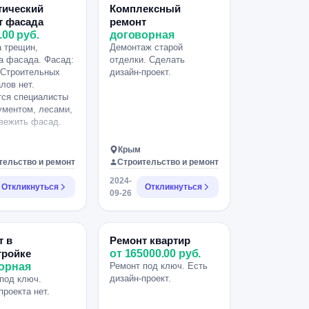
тический
Комплексный
т фасада
ремонт
.00 руб.
договорная
 трещин,
Демонтаж старой
а фасада. Фасад:
отделки. Сделать
 Строительных
дизайн-проект.
лов нет.
тся специалисты
ументом, лесами,
вежить фасад.
Крым
тельство и ремонт
Строительство и ремонт
2024-
Откликнуться
Откликнуться
09-26
т в
Ремонт квартир
тройке
от 165000.00 руб.
орная
Ремонт под ключ. Есть
дизайн-проект.
под ключ.
проекта нет.