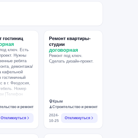
т гостиниц
Ремонт квартиры-
орная
студии
под ключ. Есть
договорная
проект. Нужны
Ремонт под ключ.
венные ребята
Сделать дизайн-проект.
онта, демонтажа/
а кафельной
в гостиничный
с в г. Феодосия,
ктебель. Номер
зи [Телефон
Крым
тельство и ремонт
Строительство и ремонт
2024-
Откликнуться
Откликнуться
10-25