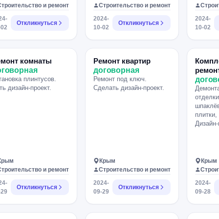
имыкания с помощью
оплачивается в 50%
Строительство и ремонт
Строительство и ремонт
Строи
нтажной пены и
объеме. Мы хотим
24-
2024-
2024-
рметика либо герлена.
видеть
Откликнуться
Откликнуться
-02
10-02
10-02
сстановление
коммуникабельных,
садной облицовки.
нацеленных на результат,
ответственных
соискателей! [Телефон
емонт комнаты
Ремонт квартир
Компл
скрыт] ПИШИТЕ В
оговорная
договорная
ремон
ВОТСАП.
тановка плинтусов.
Ремонт под ключ.
догов
ть дизайн-проект.
Сделать дизайн-проект.
Демонт
отделки
шпаклёв
плитки,
Дизайн-
Крым
Крым
Крым
Строительство и ремонт
Строительство и ремонт
Строи
24-
2024-
2024-
Откликнуться
Откликнуться
-29
09-29
09-28