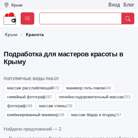
Вход
Блог
Крым
Крым
Красота
Подработка для мастеров красоты в
Крыму
ПОПУЛЯРНЫЕ ВИДЫ РАБОТ
массаж расслабляющий
маникюр гель-лаком
872
440
семейный фотограф
лечебно-оздоровительный массаж
267
253
фотограф
массаж спины
248
239
комбинированный маникюр
массаж бёдер и ягодиц
238
207
Найдено предложений — 2