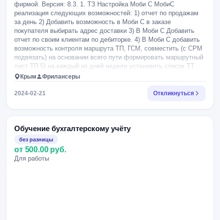
фирмой. Версия: 8.3. 1. ТЗ Настройка Моби С МобиС
реализация следующих возможностей: 1) отчет по продажам
за день 2) Добавить возможность в Моби С в заказе
покупателя выбирать адрес доставки 3) В Моби С Добавить
отчет по своим клиентам по дебиторке. 4) В Моби С добавить
возможность контроля маршрута ТП, ГСМ, совместить (с СРМ
подвязать) на основании всего пути формировать маршрутный
лист ТП 5) на каждый из дней недели установить список ТТ
обязательный к посещению 6) Помошник продаж. При
Крым
Фрилансеры
формировании заказа покупателя, открыто дополнительное
окно в котором подсказка, что контрагент брал ранее. Такой
2024-02-21
Откликнуться
помошник уже реализован в 1с УНФ Кнопка подбор. 7) Запрет
на редактирование цен. Редактирование цен только с помощью
подбора калонок цен и спомощью скидок.
Обучение бухгалтерскому учёту
без разницы
от 500.00 руб.
Для работы