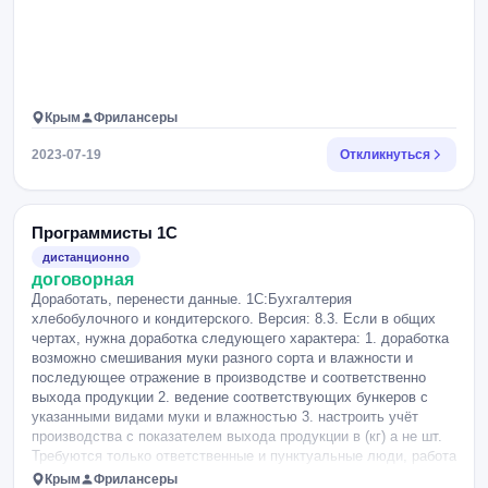
Крым
Фрилансеры
2023-07-19
Откликнуться
Программисты 1С
дистанционно
договорная
Доработать, перенести данные. 1С:Бухгалтерия
хлебобулочного и кондитерского. Версия: 8.3. Если в общих
чертах, нужна доработка следующего характера: 1. доработка
возможно смешивания муки разного сорта и влажности и
последующее отражение в производстве и соответственно
выхода продукции 2. ведение соответствующих бункеров с
указанными видами муки и влажностью 3. настроить учёт
производства с показателем выхода продукции в (кг) а не шт.
Требуются только ответственные и пунктуальные люди, работа
по договору. оплата поэтапного закрытия. также нужно будет
Крым
Фрилансеры