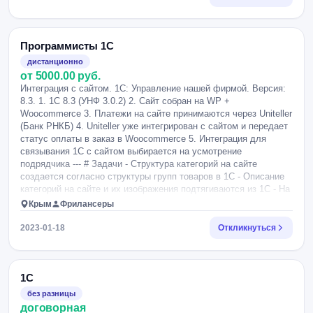
Программисты 1С
дистанционно
от 5000.00 руб.
Интеграция с сайтом. 1С: Управление нашей фирмой. Версия:
8.3. 1. 1C 8.3 (УНФ 3.0.2) 2. Сайт собран на WP +
Woocommerce 3. Платежи на сайте принимаются через Uniteller
(Банк РНКБ) 4. Uniteller уже интегрирован с сайтом и передает
статус оплаты в заказ в Woocommerce 5. Интеграция для
связывания 1С с сайтом выбирается на усмотрение
подрядчика --- # Задачи - Структура категорий на сайте
создается согласно структуры групп товаров в 1С - Описание
категорий на сайте и их изображения подтягиваются из 1С - На
сайт должны передаваться товары - Наименование - Артикул -
Крым
Фрилансеры
Краткое описание - Полное описание - Изображение (Галерея)
Должна быть поддержка нескольких изображений - Габариты -
2023-01-18
Откликнуться
Розничная цена - Остатки - Категория имферополь) - С сайта
должны передаваться заказы в 1С. Если возможно то с
помощью вэбхука, по триггеру, в момент получения заказа.
Если вэбхуков нет, то с интервалом 10 минут, круглосуточно. -
1С
Если заказ с сайта оплачен, (статус из Uniteller’а “платеж
без разницы
авторизирован”), то в 1С заказ должен отображаться как опла
договорная