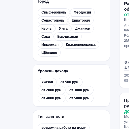
Город
Р
о
Симферополь
Феодосия
от
Ко
Севастополь
Евпатория
дн
Керчь
Ялта
Джанкой
ча
Ко
Саки
Бахчисарай
25
Инкерман
Красноперекопск
пр
Щёлкино
Уровень дохода
20
08
Указан
от 500 руб.
от 2000 руб.
от 3000 руб.
от 4000 руб.
от 5000 руб.
П
р
д
Тип занятости
Ме
ул
Ка
возможна работа на дому