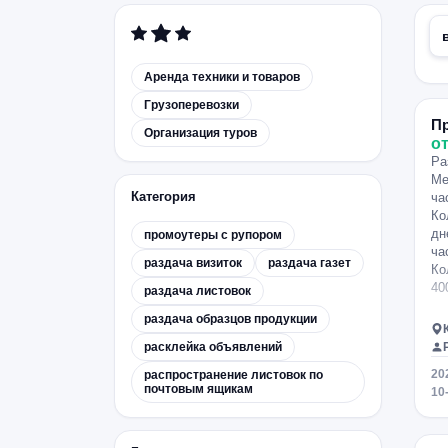
Аренда техники и товаров
Грузоперевозки
П
Организация туров
от
Ра
Ме
Категория
ча
Ко
дн
промоутеры с рупором
ча
раздача визиток
раздача газет
Ко
40
раздача листовок
раздача образцов продукции
расклейка объявлений
20
распространение листовок по
почтовым ящикам
10