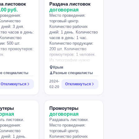
ча листовок
Раздача листовок
.00 руб.
договорная
роведения:
Место проведения:
Количество
торговый центр.
 дней: 3 дня.
Количество рабочих
тво часов в день:
дней: 1 день. Количество
 Количество
часов в день: 1 час.
ии: 500 шт.
Количество продукции:
тво промоутеров:
200 шт. Количество
ек.
промоутеров: 1 человек.
Из типографии нужно
будет забрать листовки,
Крым
разложить в женских
е специалисты
Разные специалисты
консультациях (1-2) и в
2024-
магазинах для
Откликнуться
Откликнуться
02-20
беременных/
новорожденных, с
листовками будет
документ, его нужно
утеры
Промоутеры
будет отправить в мск с
орная
договорная
трек номером (за
ть листовки.
Раздавать листовки.
листовки и отправку
роведения:
Место проведения:
документа 1500).
Количество
торговый центр.
 дней: 1 день.
Количество рабочих