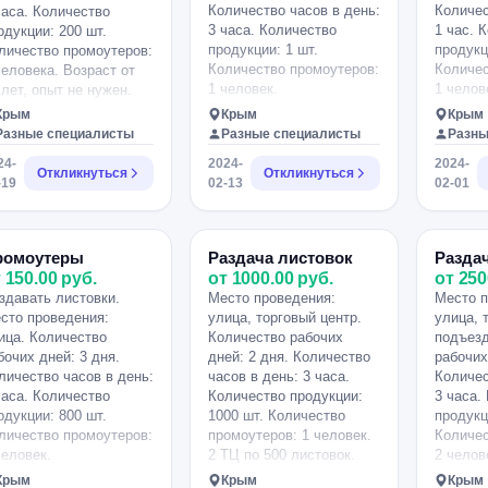
Количество часов в день:
Количес
часа. Количество
3 часа. Количество
1 час. 
одукции: 200 шт.
продукции: 1 шт.
продукц
личество промоутеров:
Количество промоутеров:
Количес
человека. Возраст от
1 человек.
1 челов
 лет, опыт не нужен.
Разговорчивого
Крым
Крым
Крым
приятного который может
Разные специалисты
Разные специалисты
Разны
привлечь внимание к
24-
2024-
2024-
магазину.
Откликнуться
Откликнуться
-19
02-13
02-01
ромоутеры
Раздача листовок
Раздач
 150.00 руб.
от 1000.00 руб.
от 250
здавать листовки.
Место проведения:
Место п
сто проведения:
улица, торговый центр.
улица, 
ица. Количество
Количество рабочих
подъезд
бочих дней: 3 дня.
дней: 2 дня. Количество
рабочих
личество часов в день:
часов в день: 3 часа.
Количес
часа. Количество
Количество продукции:
3 часа.
одукции: 800 шт.
1000 шт. Количество
продукц
личество промоутеров:
промоутеров: 1 человек.
Количес
человек.
2 ТЦ по 500 листовок.
2 челов
постоян
Крым
Крым
Крым