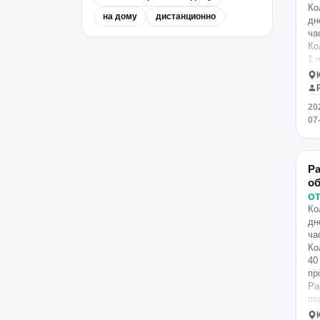
Ко
на дому
дистанционно
дн
ча
Ко
1 
по
по
гр
20
17
07
Р
о
от
Ко
дн
ча
Ко
40
пр
Ра
по
Кл