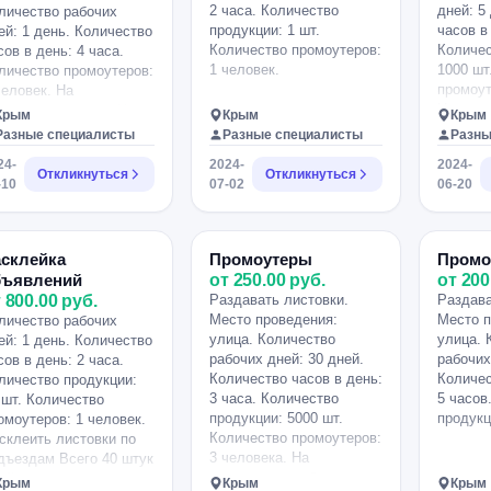
2 часа. Количество
дней: 5
личество рабочих
продукции: 1 шт.
часов в
ей: 1 день. Количество
Количество промоутеров:
Количес
сов в день: 4 часа.
1 человек.
1000 шт
личество промоутеров:
промоут
человек. На
На пост
стоянную работу. На
Крым
Крым
Крым
стоянную работу,
Разные специалисты
Разные специалисты
Разны
афик обговариваемый с
24-
2024-
2024-
-21.
Откликнуться
Откликнуться
-10
07-02
06-20
асклейка
Промоутеры
Промо
бъявлений
от 250.00 руб.
от 200
 800.00 руб.
Раздавать листовки.
Раздава
Место проведения:
Место п
личество рабочих
улица. Количество
улица. 
ей: 1 день. Количество
рабочих дней: 30 дней.
рабочих
сов в день: 2 часа.
Количество часов в день:
Количес
личество продукции:
3 часа. Количество
5 часов
 шт. Количество
продукции: 5000 шт.
продукц
омоутеров: 1 человек.
Количество промоутеров:
склеить листовки по
3 человека. На
дъездам Всего 40 штук
постоянную работу.
ей ваш.
Крым
Крым
Крым