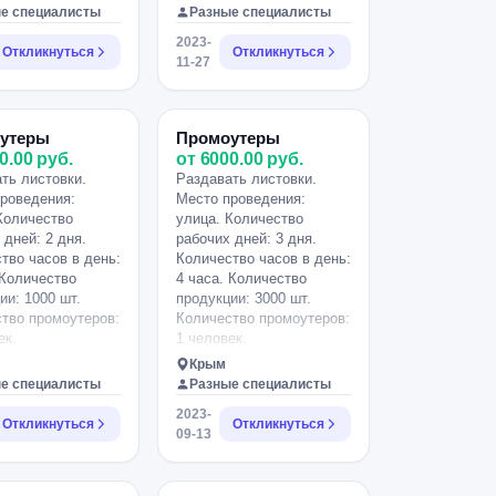
ния и
е специалисты
Разные специалисты
ости: Зарплата в
2023-
ости от
Откликнуться
Откликнуться
11-27
нности
ера.За всеми
ностями
тесь, ответим.
утеры
Промоутеры
0.00 руб.
от 6000.00 руб.
ть листовки.
Раздавать листовки.
роведения:
Место проведения:
Количество
улица. Количество
 дней: 2 дня.
рабочих дней: 3 дня.
тво часов в день:
Количество часов в день:
 Количество
4 часа. Количество
ии: 1000 шт.
продукции: 3000 шт.
тво промоутеров:
Количество промоутеров:
ек.
1 человек.
Крым
е специалисты
Разные специалисты
2023-
Откликнуться
Откликнуться
09-13