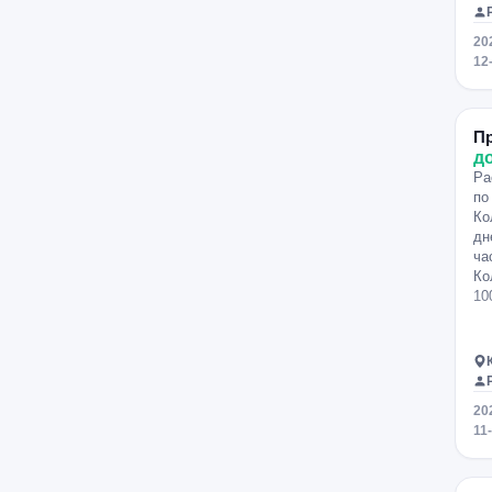
20
12
П
д
Ра
по
Ко
дн
ча
Ко
10
20
11