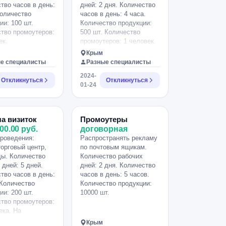
тво часов в день:
дней: 2 дня. Количество
Количество
часов в день: 4 часа.
ии: 100 шт.
Количество продукции:
тво промоутеров:
500 шт. Количество
ек.
промоутеров: 1 человек.
Крым
е специалисты
Разные специалисты
2024-
Откликнуться
Откликнуться
01-24
а визиток
Промоутеры
00.00 руб.
договорная
роведения:
Распространять рекламу
торговый центр,
по почтовым ящикам.
ы. Количество
Количество рабочих
 дней: 5 дней.
дней: 2 дня. Количество
тво часов в день:
часов в день: 5 часов.
 Количество
Количество продукции:
ии: 200 шт.
10000 шт.
тво промоутеров:
ека. На
ную работу.
Крым