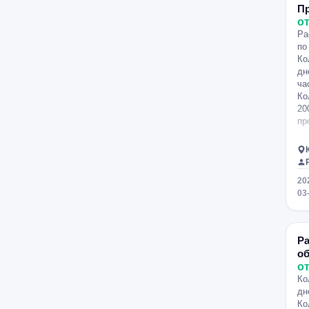
П
от
Ра
по
Ко
дн
ча
Ко
20
пр
20
03
Р
о
от
Ко
дн
Ко