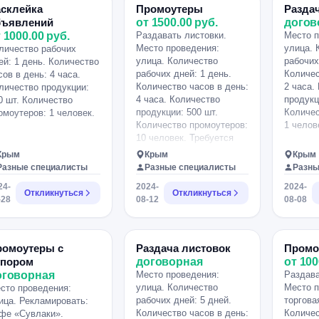
асклейка
Промоутеры
Разда
бъявлений
от 1500.00 руб.
догов
 1000.00 руб.
Раздавать листовки.
Место п
Место проведения:
улица. 
личество рабочих
улица. Количество
рабочих
ей: 1 день. Количество
рабочих дней: 1 день.
Количес
сов в день: 4 часа.
Количество часов в день:
2 часа.
личество продукции:
4 часа. Количество
продукц
0 шт. Количество
продукции: 500 шт.
Количес
омоутеров: 1 человек.
Количество промоутеров:
1 челов
10 человек. Требуетcя
пpомоутер на рaздачу
Крым
Крым
Крым
гaзет/pаcклeйку
Разные специалисты
Разные специалисты
Разны
объявлений. -Xоpoшaя
24-
2024-
2024-
ЗП(1500-3000 pуб.);
Откликнуться
Откликнуться
-28
08-12
08-08
-Удoбный график(В
сpeднeм pаботa будeт
занимaть у Вac +-5чaса в
дeнь); -Гаpантия тoчнoгo
ромоутеры с
Раздача листовок
Промо
заpaботкa. Eсли ты
упором
договорная
от 100
ответствeнный, чeстный
оговорная
Место проведения:
Раздава
человeк, то тeбe точно к
улица. Количество
Место п
сто проведения:
нам. Oбpaщaться по
рабочих дней: 5 дней.
торгова
ица. Рекламировать:
нoмepу +18 можeм
Количество часов в день:
Количес
фе «Сувлаки».
paссмoтреть с 17 лет.