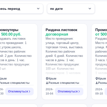
ромоутеры
Раздача листовок
Промо
 500.00 руб.
договорная
от 500
здавать листовки.
Место проведения:
Раздава
сто проведения: 1
улица, торговый центр,
Место п
с,утром,школа,.
торговая точка, выставка.
улица. 
личество рабочих
Количество рабочих
рабочих
ей: 2 дня. Количество
дней: 6 дней. Количество
Количес
сов в день: 1 час.
часов в день: 1 час.
3 часа.
личество продукции:
Количество продукции:
продукц
0 шт.
100 шт. Количество
Количес
промоутеров: 1 человек.
1 челов
Крым
Крым
Крым
Разные специалисты
Разные специалисты
Разны
24-
2024-
2024-
Откликнуться
Откликнуться
-30
10-04
09-10