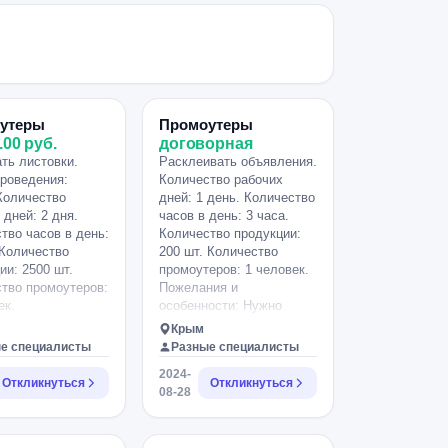
утеры
Промоутеры
.00 руб.
договорная
ть листовки.
Расклеивать объявления.
роведения:
Количество рабочих
Количество
дней: 1 день. Количество
 дней: 2 дня.
часов в день: 3 часа.
тво часов в день:
Количество продукции:
 Количество
200 шт. Количество
ии: 2500 шт.
промоутеров: 1 человек.
тво промоутеров:
Пожелания и
ек.
особенности: Нужно
расклеить объявления
Крым
возле подъездов в 3
е специалисты
Разные специалисты
районах - Казачка,
2024-
Нахимовский (возле
Откликнуться
Откликнуться
08-28
школы Невского),
Античный проспект. В
идеале сделать это