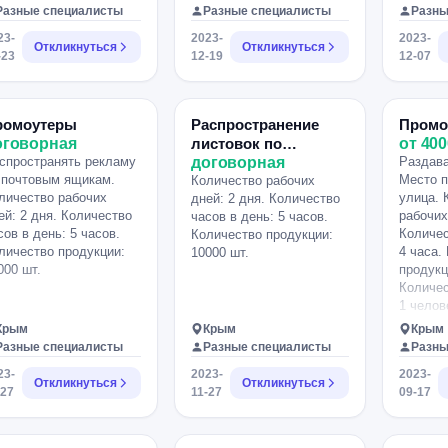
Пожела
Разные специалисты
Разные специалисты
Разны
особенн
23-
2023-
2023-
зависим
Откликнуться
Откликнуться
-23
12-19
12-07
загруже
промоут
подроб
обращай
ромоутеры
Распространение
Промо
оговорная
листовок по
от 400
спространять рекламу
почтовым ящикам
договорная
Раздава
 почтовым ящикам.
Место п
Количество рабочих
личество рабочих
улица. 
дней: 2 дня. Количество
ей: 2 дня. Количество
рабочих
часов в день: 5 часов.
сов в день: 5 часов.
Количес
Количество продукции:
личество продукции:
4 часа.
10000 шт.
000 шт.
продукц
Количес
1 челов
Крым
Крым
Крым
Разные специалисты
Разные специалисты
Разны
23-
2023-
2023-
Откликнуться
Откликнуться
-27
11-27
09-17