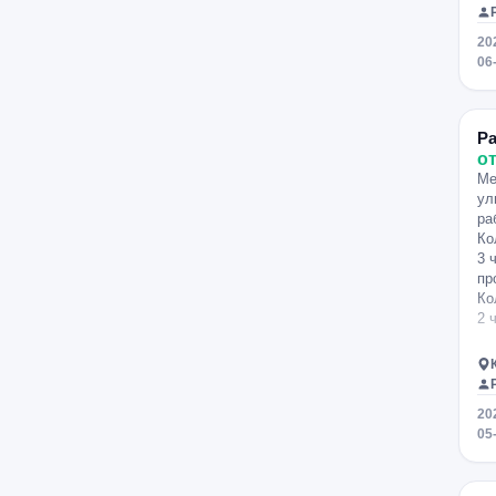
20
06
Ра
от
Ме
ул
ра
Ко
3 
пр
Ко
2 
20
05