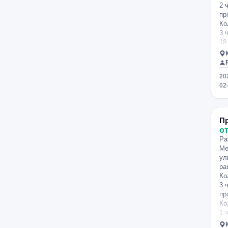
2 
пр
Ко
3 
18
20
02
П
от
Ра
Ме
ул
ра
Ко
3 
пр
Ко
1 