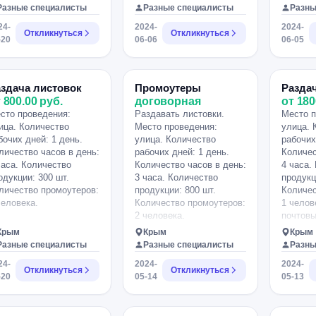
Разные специалисты
Разные специалисты
Разны
24-
2024-
2024-
Откликнуться
Откликнуться
-20
06-06
06-05
здача листовок
Промоутеры
Раздач
 800.00 руб.
договорная
от 180
сто проведения:
Раздавать листовки.
Место п
ица. Количество
Место проведения:
улица. 
бочих дней: 1 день.
улица. Количество
рабочих
личество часов в день:
рабочих дней: 1 день.
Количес
часа. Количество
Количество часов в день:
4 часа.
одукции: 300 шт.
3 часа. Количество
продукц
личество промоутеров:
продукции: 800 шт.
Количес
человека.
Количество промоутеров:
1 челов
2 человека.
почтовы
полос ,
Крым
Крым
Крым
частный
Разные специалисты
Разные специалисты
Разны
24-
2024-
2024-
Откликнуться
Откликнуться
-20
05-14
05-13