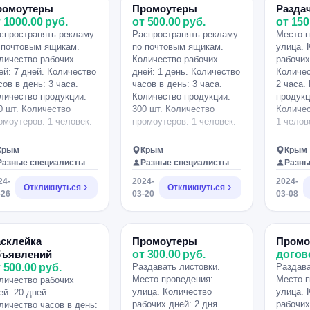
ромоутеры
Промоутеры
Разда
 1000.00 руб.
от 500.00 руб.
от 150
спространять рекламу
Распространять рекламу
Место п
 почтовым ящикам.
по почтовым ящикам.
улица. 
личество рабочих
Количество рабочих
рабочих
ей: 7 дней. Количество
дней: 1 день. Количество
Количес
сов в день: 3 часа.
часов в день: 3 часа.
2 часа.
личество продукции:
Количество продукции:
продукц
0 шт. Количество
300 шт. Количество
Количес
омоутеров: 1 человек.
промоутеров: 1 человек.
1 челов
Крым
Крым
Крым
Разные специалисты
Разные специалисты
Разны
24-
2024-
2024-
Откликнуться
Откликнуться
-26
03-20
03-08
асклейка
Промоутеры
Промо
бъявлений
от 300.00 руб.
догов
 500.00 руб.
Раздавать листовки.
Раздава
Место проведения:
Место п
личество рабочих
улица. Количество
улица. 
ей: 20 дней.
рабочих дней: 2 дня.
рабочих
личество часов в день: