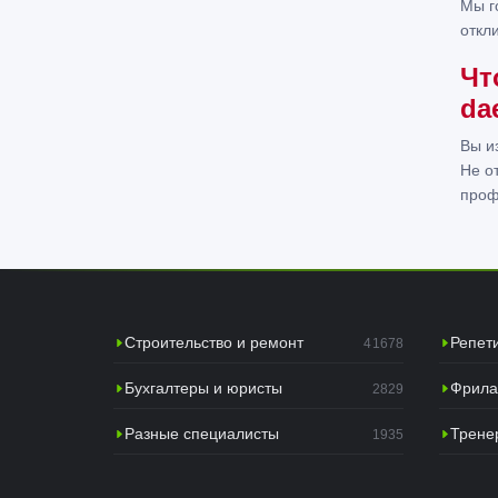
Мы г
откл
Чт
da
Вы и
Не о
проф
Строительство и ремонт
Репет
41678
Бухгалтеры и юристы
Фрила
2829
Разные специалисты
Трене
1935