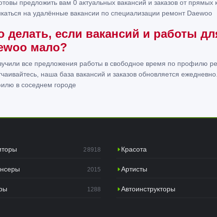
отовы предложить вам 0 актуальных вакансий и заказов от прямых к
икаться на удалённые вакансии по специализации ремонт Daewoo
о делать, если вакансий и работы д
ewoo мало?
зучили все предложения работы в свободное время по профилю р
тчаивайтесь, наша база вакансий и заказов обновляется ежедневно
илю в соседнем городе
иторы
Красота
28918
нсеры
Артисты
2015
ры
Автоинструкторы
1288