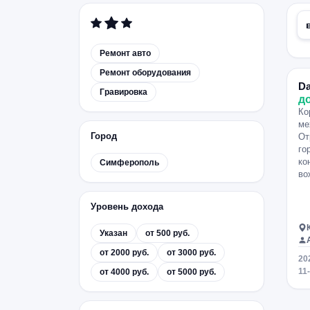
Ремонт авто
Ремонт оборудования
D
Гравировка
д
Ко
ме
Город
От
го
ко
Симферополь
во
Уровень дохода
Указан
от 500 руб.
от 2000 руб.
от 3000 руб.
20
11
от 4000 руб.
от 5000 руб.