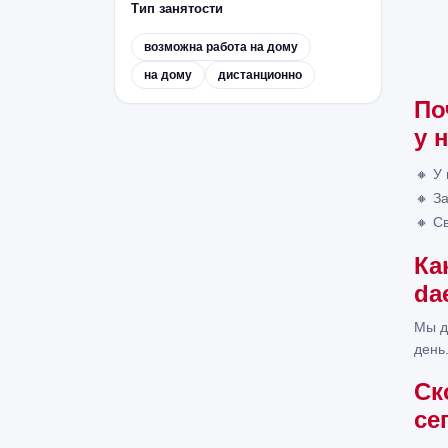
Тип занятости
возможна работа на дому
на дому
дистанционно
По
у 
🔸 У
🔸 З
🔸 С
Ка
da
Мы д
день
Ск
се