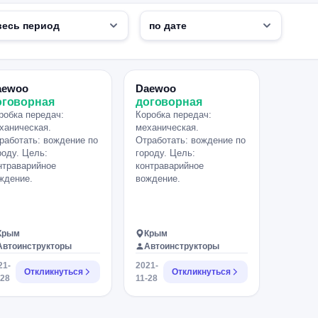
aewoo
Daewoo
оговорная
договорная
робка передач:
Коробка передач:
ханическая.
механическая.
работать: вождение по
Отработать: вождение по
роду. Цель:
городу. Цель:
нтраварийное
контраварийное
ждение.
вождение.
Крым
Крым
Автоинструкторы
Автоинструкторы
21-
2021-
Откликнуться
Откликнуться
-28
11-28