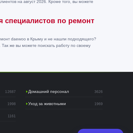
лиентов на август 2026. Кроме того, вы можете
ля специалистов по ремонт
емонт daewoo в Крыму и не нашли подходящего?
. Так же вы можете поискать работу по своему
Домашний персонал
12687
3626
Уход за животными
1998
1969
1161