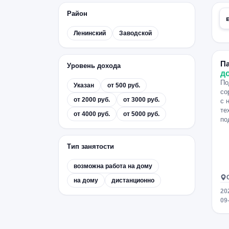
Район
Ленинский
Заводской
П
Уровень дохода
д
По
Указан
от 500 руб.
со
от 2000 руб.
от 3000 руб.
с 
те
от 4000 руб.
от 5000 руб.
по
Тип занятости
возможна работа на дому
на дому
дистанционно
20
09