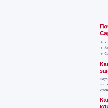
По
Са
🔸 У
🔸 З
🔸 С
Ка
за
Пауэ
по п
ежед
Ка
кл