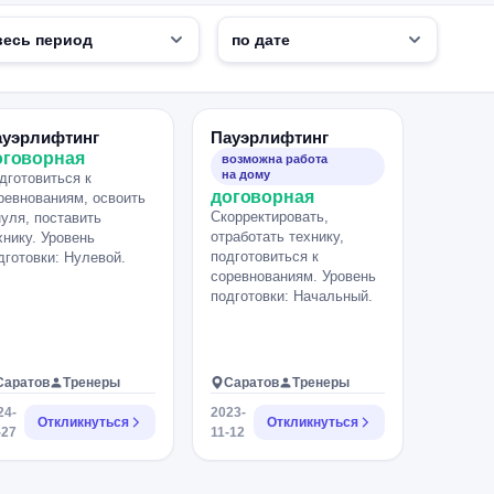
ауэрлифтинг
Пауэрлифтинг
оговорная
возможна работа
на дому
дготовиться к
договорная
ревнованиям, освоить
Скорректировать,
нуля, поставить
отработать технику,
хнику. Уровень
подготовиться к
дготовки: Нулевой.
соревнованиям. Уровень
подготовки: Начальный.
Саратов
Тренеры
Саратов
Тренеры
24-
2023-
Откликнуться
Откликнуться
-27
11-12