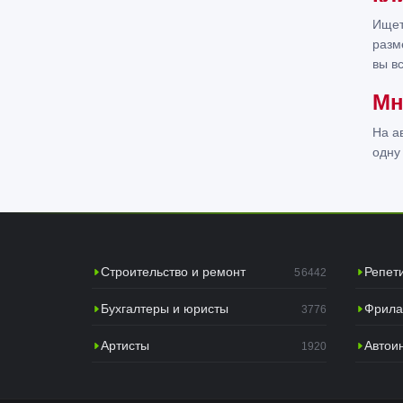
Ищет
разм
вы в
Мн
На а
одну
Строительство и ремонт
Репет
56442
Бухгалтеры и юристы
Фрила
3776
Артисты
Автои
1920