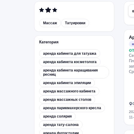
Массаж
Татуировки
А
Категория
н
от
аренда кабинета для татуажа
Се
Пл
аренда кабинета косметолога
за
аренда кабинета наращивания
Ср
ресниц
аренда кабинета эпиляции
аренда массажного кабинета
аренда массажных столов
аренда парикмахерского кресла
20
аренда солярия
11
аренда тату-салона
аренда фотостудии