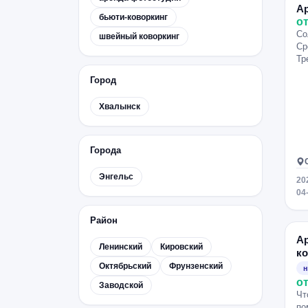
А
бьюти-коворкинг
от
Со
швейный коворкинг
Ср
Тр
Город
Хвалынск
Города
Энгельс
20
04
Район
Ар
Ленинский
Кировский
ко
Октябрьский
Фрунзенский
н
от
Заводской
Чт
по