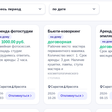
ренда фотостудии
Бьюти-коворкинг
Аренд
эпиля
а дому
на дому
 1000.00 руб.
договорная
на дом
мейная фотосессия.
Рабочее место: мастера
догов
ощадь студии:
перманентного макияжа.
Срок ар
трудняюсь ответить.
Количество мест: 1. Срок
месяцев
ок аренды: 2 часа.
аренды: 3 дня. Наличие
кушетки, лампы, стула
мастера и
косметологического
столика.
Саратов
Красота
Саратов
Красота
Сарат
24-
2024-
2024-
Откликнуться
Откликнуться
-03
10-26
08-15