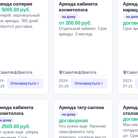
ренда солярия
Аренда кабинета
Аренд
 5000.00 руб.
косметолога
наращ
лярий: вертикальный.
на дому
на дом
ок аренды: 365 дней.
от 200.00 руб.
догов
ебуется доставка.
Отдельный кабинет. Срок
Срок ар
аренды: 3 месяца.
Саратов
Красота
Саратов
Красота
Сарат
24-
2024-
2023-
Откликнуться
Откликнуться
-26
01-20
07-21
енда кабинета
Аренда тату-салона
Аренд
сметолога
столо
на дому
догов
договорная
а дому
Массаж
 2500.00 руб.
Что нужно ещё: Наличие
складно
трансферного тату
о нужно ещё: уборка
шт. Сро
принтера, удобное место
мещения. Срок