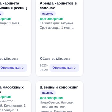
а кабинета
Аренда кабинетов в
ивания ресниц
салонах
у
на дому
орная
договорная
енды: 1 месяц.
Кабинет для: татуажа.
Срок аренды: 1 месяц.
ов
Красота
Саратов
Красота
2023-
Откликнуться
Откликнуться
06-29
а массажных
Швейный коворкинг
в
на дому
орная
договорная
ный стол:
Потребуется: бытовая
й. Количество: 1
швейная машина,
к аренды: 11
оверлок. Количество