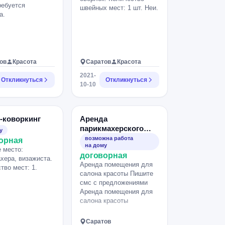
ребуется
швейных мест: 1 шт. Неи.
а.
ов
Красота
Саратов
Красота
2021-
Откликнуться
Откликнуться
10-10
-коворкинг
Аренда
парикмахерского
у
кресла
возможна работа
орная
на дому
 место:
договорная
хера, визажиста.
Аренда помещения для
тво мест: 1.
салона красоты Пишите
смс с предложениями
Аренда помещения для
салона красоты
Саратов