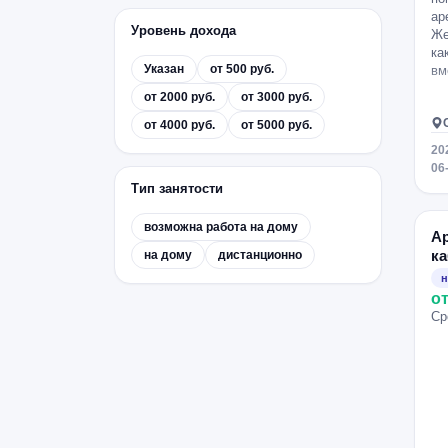
ар
Уровень дохода
Же
ка
Указан
от 500 руб.
вм
от 2000 руб.
от 3000 руб.
от 4000 руб.
от 5000 руб.
20
06
Тип занятости
возможна работа на дому
А
ка
на дому
дистанционно
н
от
Ср