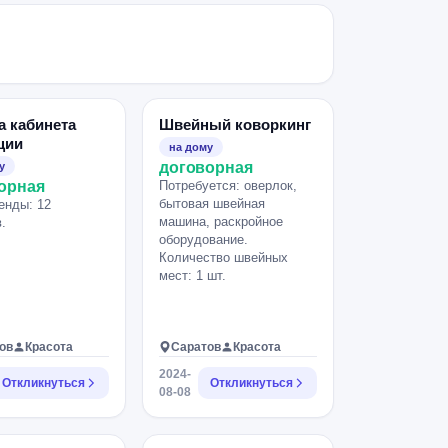
а кабинета
Швейный коворкинг
ции
на дому
договорная
у
орная
Потребуется: оверлок,
бытовая швейная
енды: 12
машина, раскройное
.
оборудование.
Количество швейных
мест: 1 шт.
ов
Красота
Саратов
Красота
2024-
Откликнуться
Откликнуться
08-08