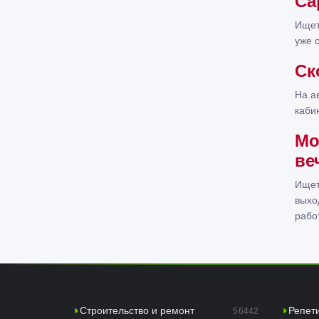
Са
Ищет
уже 
Ск
На а
каби
Мо
ве
Ищет
выхо
рабо
Строительство и ремонт
Репет
56442