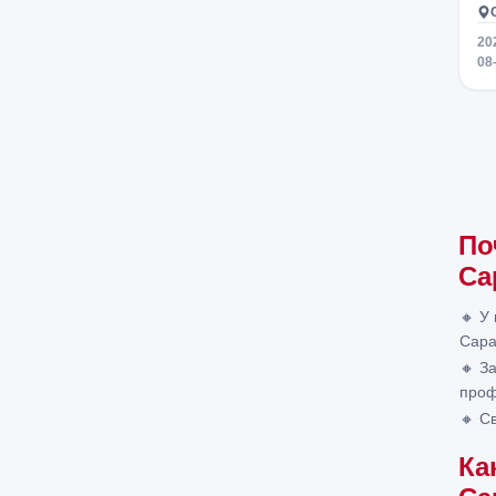
20
08
По
Са
🔸 У
Сара
🔸 З
проф
🔸 С
Ка