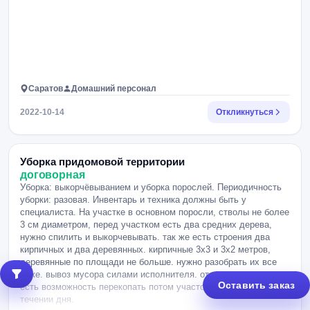
Саратов
Домашний персонал
2022-10-14
Откликнуться
Уборка придомовой территории
договорная
Уборка: выкорчёвыванием и уборка порослей. Периодичность
уборки: разовая. Инвентарь и техника должны быть у
специалиста. На участке в основном поросли, стволы не более
3 см диаметром, перед участком есть два средних дерева,
нужно спилить и выкорчевывать. так же есть строения два
кирпичных и два деревянных. кирпичные 3х3 и 3х2 метров,
деревянные по площади не больше. нужно разобрать их все
тоже. вывоз мусора силами исполнителя. отлично будет если
Оставить заказ
есть возможность перекопать потом участок. фото подгружу в
течении дня.