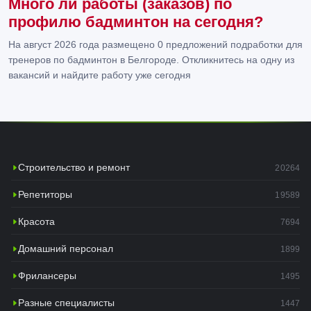
Много ли работы (заказов) по
профилю бадминтон на сегодня?
На август 2026 года размещено 0 предложений подработки для
тренеров по бадминтон в Белгороде. Откликнитесь на одну из
вакансий и найдите работу уже сегодня
Строительство и ремонт
20264
Репетиторы
19589
Красота
7694
Домашний персонал
1899
Фрилансеры
1495
Разные специалисты
1447