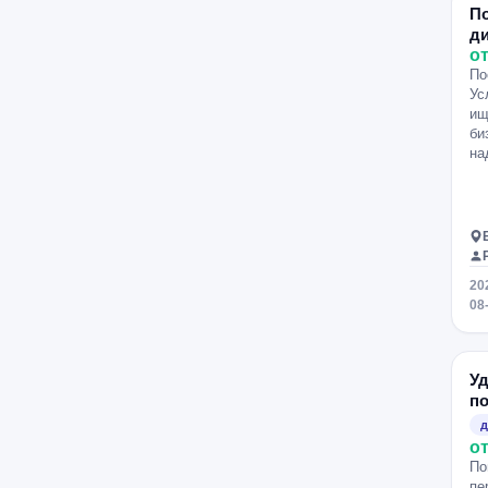
П
д
от
По
Ус
ищ
би
на
20
08
У
п
д
от
По
пе