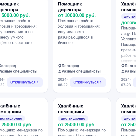
омощник
Помощник
Удалё
иректора
директора
помощ
 5000.00 руб.
от 10000.00 руб.
диста
стоянная работа.
Постоянная работа.
догов
ловия и требования:
Условия и требования:
Помощн
у специалиста по
ищу человека
лицу. П
знесу умного
разбирающивося в
Условия
дёжного честного.
бизнесе.
Помощь 
презент
работ н
маркетп
Белгород
Белгород
Белго
галерея
Разные специалисты
Разные специалисты
Разны
правопи
английс
24-
2024-
2024-
Откликнуться
Откликнуться
работа 
-22
08-22
07-23
програм
иметь п
данной 
далённые
Удалённые
Удалё
омощники
помощники
помощ
истанционно
дистанционно
диста
 25000.00 руб.
от 25000.00 руб.
от 250
мощник: менеджера по
Помощник: менеджера по
Помощн
рсоналу. Постоянная
рекламе. Постоянная
рекламе