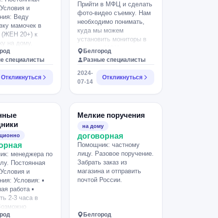
Прийти в МФЦ и сделать
 Условия и
фото-видео съемку. Нам
ния: Веду
необходимо понимать,
вку мамочек в
куда мы можем
 (ЖЕН 20+) к
установить мониторы в
ку на дому.
текущих МФЦ г.
род
Белгород
связана с
Белгорода. Мониторы
е специалисты
Разные специалисты
лейсами.
располагаются зачастую
вое, эффективное
2024-
на колоннах в залах
Откликнуться
Откликнуться
е в процессе
07-14
ожидания. Поэтому на
и получение
эти места нужно делать
ы на карту с
особый акцент.
 месяца.
(Подробнее объясню
ки 30000-40000
нные
Мелкие поручения
голосом). В каждом
ез 2-4мес.
ники
филиале время до 20
на дому
вка в первый
минут Для выполнения
договорная
нционно
о 20000. Гарантия
задания, Вам
орная
Помощник: частному
ка. График,
необходимо прийти в
лицу. Разовое поручение.
ик: менеджера по
аемый в декрет.
МФЦ по указанным
Забрать заказ из
лу. Постоянная
только на
адресам и сделать: 1.
магазина и отправить
 Условия и
p//Telegram
Непрерывное видео в
почтой России.
ния: Условия: ▪
н скрыт] Там же
МФЦ (пройти по филиалу
ая работа ▪
ости работы.
и снять интерьер
ть 2-3 часа в
рю всех, выберу
ПОЛНОСТЬЮ) 2.
Возможно
ктивных.
Панорамные и обычные
род
Белгород
ть с учебой ▪