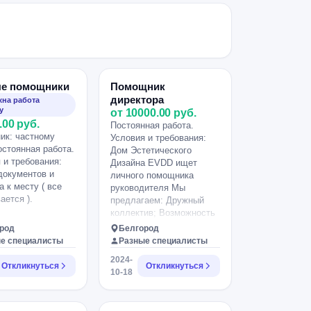
е помощники
Помощник
директора
на работа
у
от 10000.00 руб.
.00 руб.
Постоянная работа.
ик: частному
Условия и требования:
остоянная работа.
Дом Эстетического
 и требования:
Дизайна EVDD ищет
документов и
личного помощника
а к месту ( все
руководителя Мы
ается ).
предлагаем: Дружный
коллектив; Возможность
карьерного роста;
род
Белгород
Стабильную заработную
е специалисты
Разные специалисты
плату; Задачи: •Ведение
2024-
профиля группы во
Откликнуться
Откликнуться
10-18
ВКонтакте, канал в
Телеграмме
•Составление плана