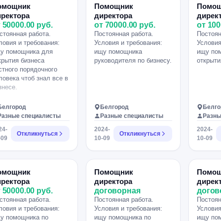
аленный график.
удаленный график.
омощник
Помощник
Помо
язанности:
иректора
директора
дирек
кламировать продукты
 50000.00 руб.
от 70000.00 руб.
от 100
нка Приглашать людей
стоянная работа.
Постоянная работа.
Постоян
 вакансии.
ловия и требования:
Условия и требования:
Условия
у помощника для
ищу помощника
ищу по
крытия бизнеса
руководителя по бизнесу.
открыти
стного порядочного
ловека чтоб знал все в
знесе.
Белгород
Белгород
Белго
Разные специалисты
Разные специалисты
Разны
24-
2024-
2024-
Откликнуться
Откликнуться
-09
10-09
10-09
омощник
Помощник
Помо
иректора
директора
дирек
 50000.00 руб.
договорная
догов
стоянная работа.
Постоянная работа.
Постоян
ловия и требования:
Условия и требования:
Условия
у помощника по
ищу помощника по
ищу по