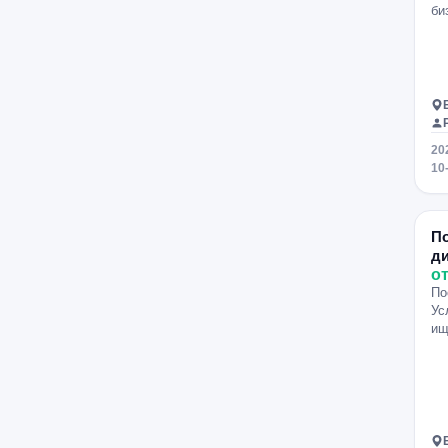
би
20
10
П
д
от
По
Ус
ищ