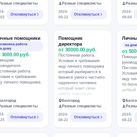
пожилого неходячего
Разные специалисты
Разные специалисты
Разны
родственника на скорой
24-
2024-
2024-
(отдельная бригада
Откликнуться
Откликнуться
-02
09-22
09-04
людей), нужно будет
подстраиваться под них,
то есть пока
родственника не уложат
ичные помощники
Помощник
Личны
в поезд, мы будем
директора
озможна работа
на дом
находиться рядом. Если
а дому
от 30000.00 руб.
от 500
у Вас есть личный
 3000.00 руб.
Постоянная работа.
транспорт - мы готовы
Помощн
мощник:
Условия и требования:
доплатить, если поедем
руковод
ководителя.
ищу личного помощника
на вокзал на вашем авто
Постоян
стоянная работа.
который разбирается в
(родственник поедет на
Условия
ловия и требования:
бизнесе умного честного
спецтранспорте, мы
ищу ли
у личного помощника.
надежного человека
следом).
по бизн
который знает свою
добрый 
работу хорошо ее
выполняет и без обмана.
Белгород
Белгород
Белго
Разные специалисты
Разные специалисты
Разны
24-
2024-
2024-
Откликнуться
Откликнуться
-25
08-22
08-22