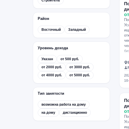
Строитель
уд
П
Об
д
Ре
от
ба
Район
По
на
Ус
Восточный
Западный
ищ
от
че
че
Уровень дохода
би
Указан
от 500 руб.
от 2000 руб.
от 3000 руб.
от 4000 руб.
от 5000 руб.
20
10
Тип занятости
П
возможна работа на дому
д
от
на дому
дистанционно
По
Ус
ищ