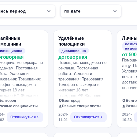
далённые
Удалённые
Личны
омощники
помощники
возмож
на дом
истанционно
дистанционно
от 500
оговорная
договорная
Помощн
мощник: менеджера по
Помощник: менеджера по
лицу. П
одажам. Постоянная
рекламе. Постоянная
Условия
бота. Условия и
работа. Условия и
печать 
ебования: Требования:
требования: Требования:
доставк
лефон с выходом в
Телефон с выходом в
оплачив
тернет 18 лет
интернет 18 лет
аждане РФ Желание
Граждане РФ Желание
Белгород
Белгород
Белго
учаться и развиваться
обучаться и развиваться
Разные специалисты
Разные специалисты
Разны
ловия: бонусы за
Условия: бонусы за
тивную работу
активную работу
24-
2024-
2024-
Откликнуться
Откликнуться
рьерный рост Стаж
Карьерный рост Стаж
-02
11-01
10-30
учение бесплатное
Обучение бесплатное
абильные выплаты
Стабильные выплаты
лностью свободный,
Полностью свободный,