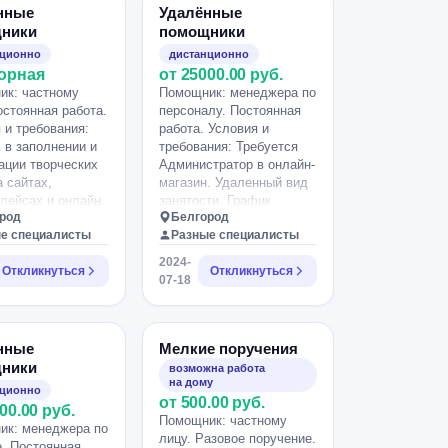
нные
Удалённые
ники
помощники
нционно
дистанционно
орная
от 25000.00 руб.
ик: частному
Помощник: менеджера по
остоянная работа.
персоналу. Постоянная
 и требования:
работа. Условия и
в заполнении и
требования: Требуется
ации творческих
Администратор в онлайн-
а сайтах,
магазин. Удаленный вид
лейсах и онлайн
занятости. График
род
Белгород
х. Грамотная
работы 5 часов в день.
е специалисты
Разные специалисты
сание, знание
Зп от 20000 руб/мес.
кого языка,
Стажировка. Обучение
2024-
Откликнуться
Откликнуться
с различными
навыкам работы в сети.
07-18
мами на ПК,
Подойдет девушка 20+.
онимание по
WhatsApр [Телефон
работе.
скрыт].
нные
Мелкие поручения
ники
возможна работа
на дому
нционно
от 500.00 руб.
00.00 руб.
Помощник: частному
ик: менеджера по
лицу. Разовое поручение.
. Постоянная