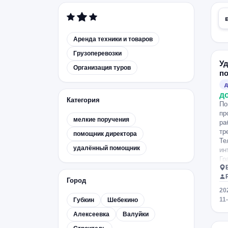
Аренда техники и товаров
Грузоперевозки
У
Организация туров
п
д
д
Категория
По
пр
мелкие поручения
ра
тр
помощник директора
Те
удалённый помощник
ин
Гр
об
Ус
Город
ак
20
Ка
11
Губкин
Шебекино
Об
Ст
Алексеевка
Валуйки
По