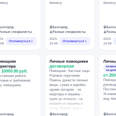
знесу.
бизнесу.
бизнесу
Белгород
Белгород
Белго
Разные специалисты
Разные специалисты
Разны
24-
2024-
2024-
Откликнуться
Откликнуться
-09
10-09
10-09
омощник
Личные помощники
Личны
иректора
договорная
возмож
на дом
 10000.00 руб.
Помощник: Частное лицо.
от 200
Разовое поручение.
стоянная работа.
Помощн
Помочь донести личные
ловия и требования:
руковод
вещи, сумки и коробки,
у помощника.
Постоян
одним заходом: - из
Условия
квартиры в машину -
ищу биз
едем до возкала - на
вокзале из машины в
поезд. Важно: будут
транспортировать
Белгород
Белгород
Белго