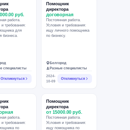
контента •работать с
щник
Помощник
Гугл-таблицами •Личные
тора
директора
поручения руководителя
000.00 руб.
договорная
•Поиск сотрудничества
ная работа.
Постоянная работа.
•Создание ссылок на
 и требования:
Условия и требования:
встречи зум, Гугл мит
мощника для
ищу личного помощника
Условия работы: •Оклад,
я бизнеса.
по бизнесу.
выплаты 2 раза в месяц;
•Дистанционная работа;
•График работы 6/1;.
род
Белгород
е специалисты
Разные специалисты
2024-
Откликнуться
Откликнуться
10-09
щник
Помощник
тора
директора
орная
от 15000.00 руб.
ная работа.
Постоянная работа.
 и требования:
Условия и требования:
мощника по
ищу помощника по