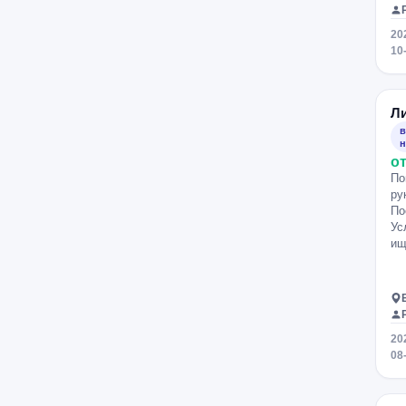
20
10
Л
в
н
от
По
ру
По
Ус
ищ
20
08